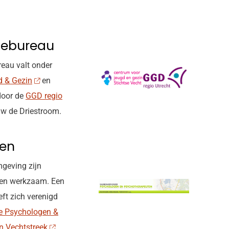
iebureau
reau valt onder
 & Gezin
en
door de
GGD regio
w de Driestroom.
gen
mgeving zijn
gen werkzaam. Een
ft zich verenigd
 Psychologen &
n Vechtstreek
.