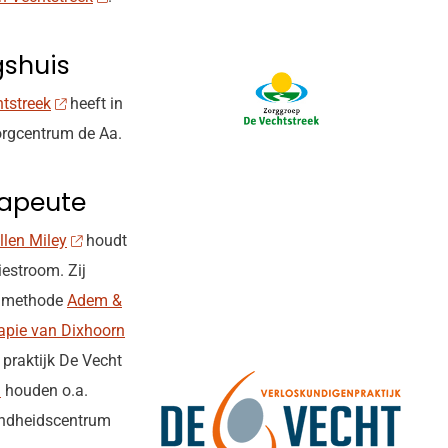
gshuis
tstreek
heeft in
rgcentrum de Aa.
apeute
llen Miley
houdt
iestroom. Zij
e methode
Adem &
apie van Dixhoorn
 praktijk De Vecht
n
houden o.a.
ondheidscentrum