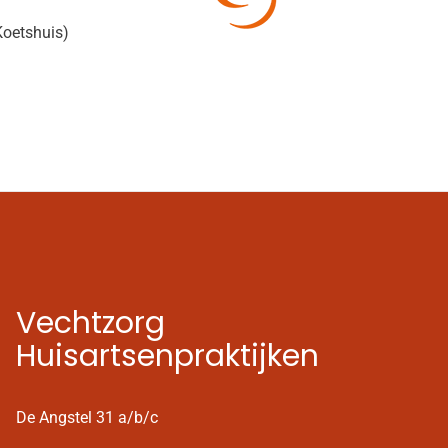
Koetshuis)
Vechtzorg
Huisartsenpraktijken
De Angstel 31 a/b/c