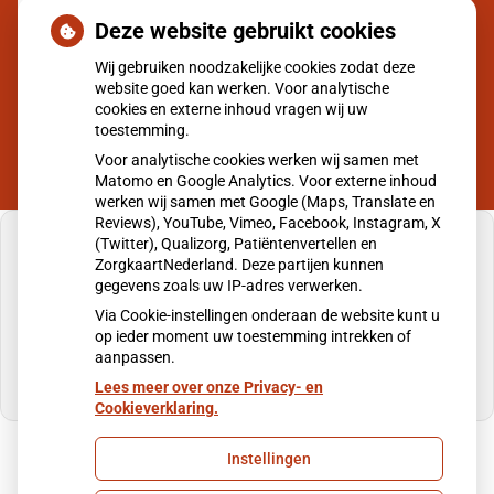
Deze website gebruikt cookies
Wij gebruiken noodzakelijke cookies zodat deze
website goed kan werken. Voor analytische
cookies en externe inhoud vragen wij uw
toestemming.
Voor analytische cookies werken wij samen met
Matomo en Google Analytics. Voor externe inhoud
werken wij samen met Google (Maps, Translate en
Reviews), YouTube, Vimeo, Facebook, Instagram, X
(Twitter), Qualizorg, Patiëntenvertellen en
ZorgkaartNederland. Deze partijen kunnen
gegevens zoals uw IP-adres verwerken.
U heeft geen toestemming gegeven voor
Via Cookie-instellingen onderaan de website kunt u
externe inhoud
die nodig is om dit te zien.
op ieder moment uw toestemming intrekken of
aanpassen.
Cookie-instellingen wijzigen
Lees meer over onze Privacy- en
Cookieverklaring.
Instellingen