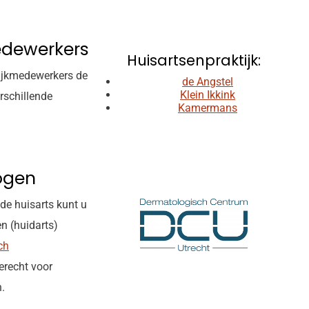
edewerkers
Huisartsenpraktijk:
tijkmedewerkers de
de Angstel
Klein Ikkink
rschillende
Kamermans
ogen
de huisarts kunt u
n (huidarts)
ch
erecht voor
.