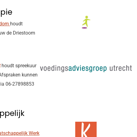
pie
ndom
houdt
ouw de Driestoom
houdt spreekuur
 Afspraken kunnen
ia 06-27898853
pelijk
tschappelijk Werk