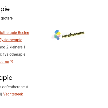
apie
 grotere
iotherapie Beelen
Fysiotherapie
nog 2 kleinere 1
: fysiotherapie
otime
.
apie
s oefentherapeut
ij
Vechtstreek