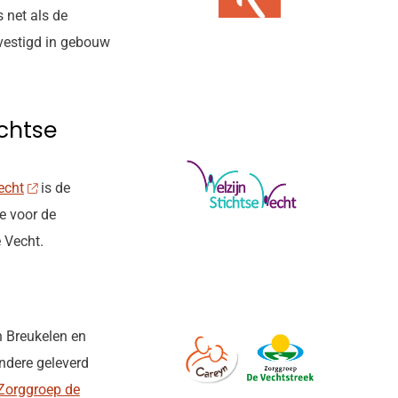
s net als de
vestigd in gebouw
ichtse
echt
is de
e voor de
 Vecht.
n Breukelen en
ndere geleverd
Zorggroep de