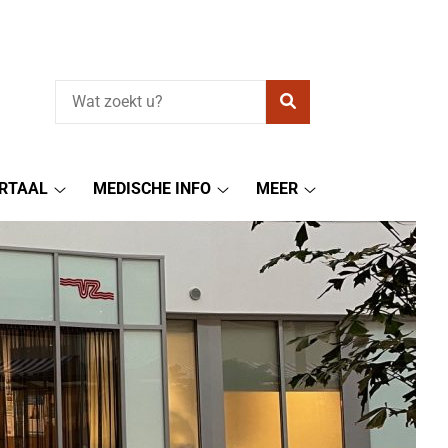
Zoeken
RTAAL
MEDISCHE INFO
MEER
Patiëntenportaal
Medische
Meer
submenu
info
submenu
submenu