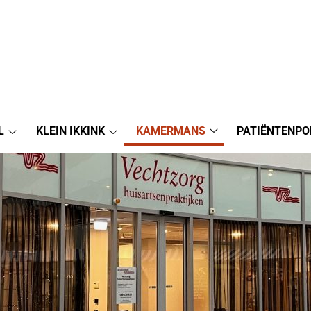
L
KLEIN IKKINK
KAMERMANS
PATIËNTENPO
Kamermans
De
Klein
submenu
Angstel
Ikkink
submenu
submenu