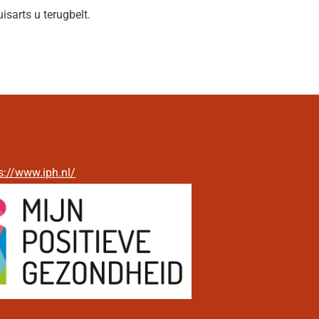
isarts u terugbelt.
s://www.iph.nl/