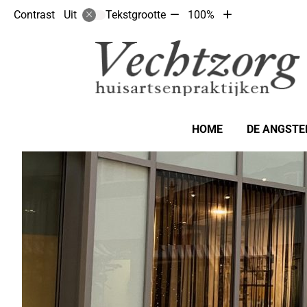
Tekst
Tekst
Contrast
Tekstgrootte
100%
Uit
verkleinen
vergroten
met
met
10%
10%
Hoofdmenu
HOME
DE ANGSTE