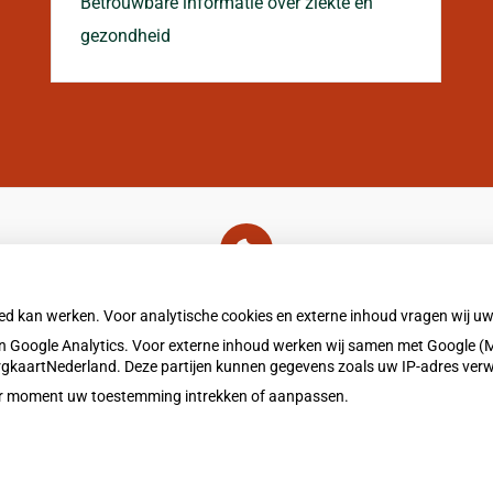
Betrouwbare informatie over ziekte en
gezondheid
U heeft geen toestemming gegeven voor
externe inhoud
die nodig is om dit te zien.
oed kan werken. Voor analytische cookies en externe inhoud vragen wij 
Cookie-instellingen wijzigen
 Google Analytics. Voor externe inhoud werken wij samen met Google (M
ZorgkaartNederland. Deze partijen kunnen gegevens zoals uw IP-adres ver
eder moment uw toestemming intrekken of aanpassen.
Privacy v