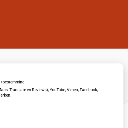
uw toestemming.
aps, Translate en Reviews), YouTube, Vimeo, Facebook,
werken.
erklaring
|
Cookie-instellingen
|
Voorwaarden