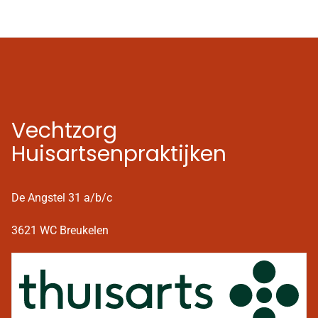
Vechtzorg
Huisartsenpraktijken
De Angstel 31 a/b/c
3621 WC Breukelen