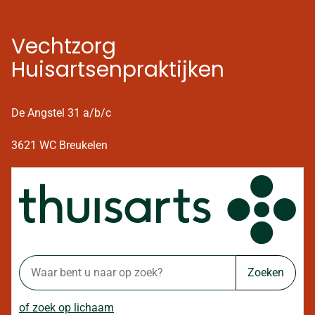
Vechtzorg
Huisartsenpraktijken
De Angstel 31 a/b/c
3621 WC Breukelen
Zoeken
of zoek op lichaam