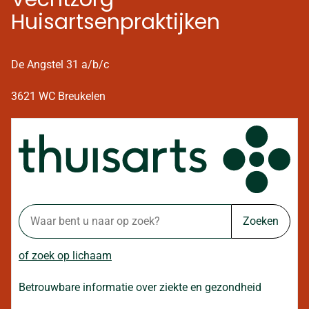
Huisartsenpraktijken
De Angstel 31 a/b/c
3621 WC Breukelen
Zoeken
of zoek op lichaam
Betrouwbare informatie over ziekte en gezondheid