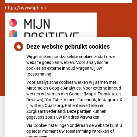
https://www.iph.nl/
Deze website gebruikt cookies
Wij gebruiken noodzakelijke cookies zodat deze
website goed kan werken. Voor analytische
cookies en externe inhoud vragen wij uw
toestemming.
Voor analytische cookies werken wij samen met
Matomo en Google Analytics. Voor externe inhoud
werken wij samen met Google (Maps, Translate en
Reviews), YouTube, Vimeo, Facebook, Instagram, X
(Twitter), Qualizorg, Patiëntenvertellen en
ZorgkaartNederland. Deze partijen kunnen
gegevens zoals uw IP-adres verwerken.
U heeft geen toestemming gegeven voor
Via Cookie-instellingen onderaan de website kunt u
externe inhoud
die nodig is om dit te zien.
op ieder moment uw toestemming intrekken of