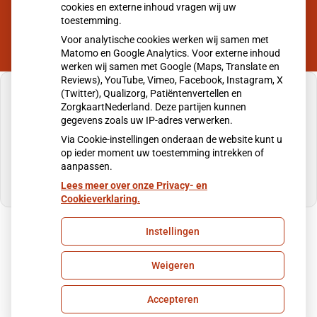
cookies en externe inhoud vragen wij uw
toestemming.
Voor analytische cookies werken wij samen met
Matomo en Google Analytics. Voor externe inhoud
werken wij samen met Google (Maps, Translate en
Reviews), YouTube, Vimeo, Facebook, Instagram, X
(Twitter), Qualizorg, Patiëntenvertellen en
ZorgkaartNederland. Deze partijen kunnen
gegevens zoals uw IP-adres verwerken.
U heeft geen toestemming gegeven voor
Via Cookie-instellingen onderaan de website kunt u
externe inhoud
die nodig is om dit te zien.
op ieder moment uw toestemming intrekken of
aanpassen.
Cookie-instellingen wijzigen
Lees meer over onze Privacy- en
Cookieverklaring.
Instellingen
Uw Zorg Online
|
Beheer
Weigeren
Privacy verklaring
|
Cookie-instellingen
|
Voorwaarden
Accepteren